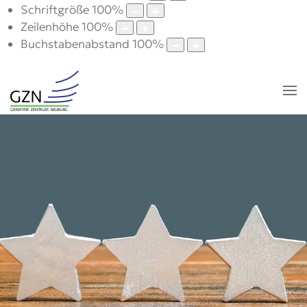
Schriftgröße
100
%
Zeilenhöhe
100
%
Buchstabenabstand
100
%