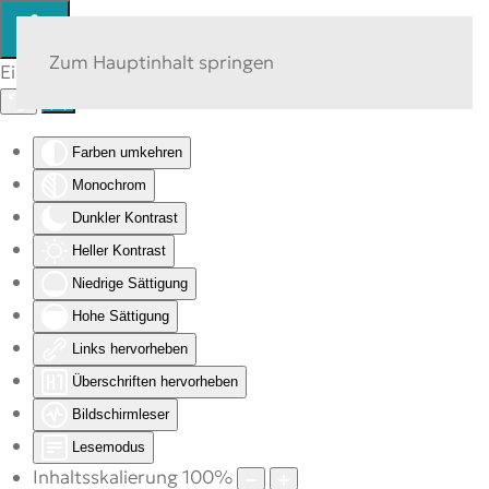
Zum Hauptinhalt springen
Eingabehilfen öffnen
Farben umkehren
Monochrom
Dunkler Kontrast
Heller Kontrast
Niedrige Sättigung
Hohe Sättigung
Links hervorheben
Überschriften hervorheben
Bildschirmleser
Lesemodus
Inhaltsskalierung
100
%